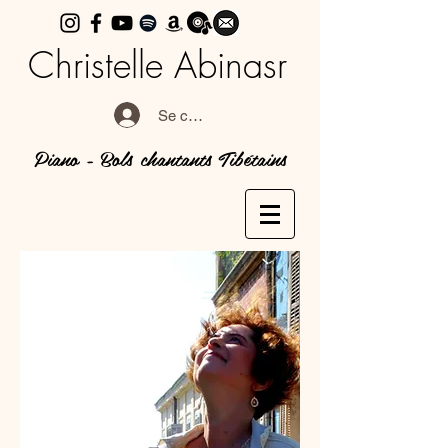
Christelle Abinasr
Se connecter
Piano - Bols chantants Tibétains