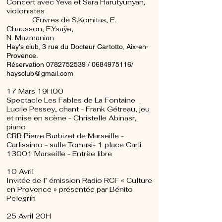
Concert avec Yeva et Sara Harutyunyan,
violonistes
Œuvres de S.Komitas, E.
Chausson, E.Ysaÿe,
N. Mazmanian
Hay's club, 3 rue du Docteur Cartotto, Aix-en-
Provence. ​
Réservation
0782752539
/
0684975116
/
haysclub@gmail.com
17 Mars 19H00
Spectacle Les Fables de La Fontaine
Lucile Pessey, chant - Frank Gétreau, jeu
et mise en scène - Christelle Abinasr,
piano
CRR Pierre Barbizet de Marseille -
Carlissimo - salle Tomasi- 1 place Carli
13001 Marseille - Entrèe libre
10 Avril
Invitée de l’ émission Radio RCF « Culture
en Provence » présentée par Bénito
Pelegrín
25 Avril 20H