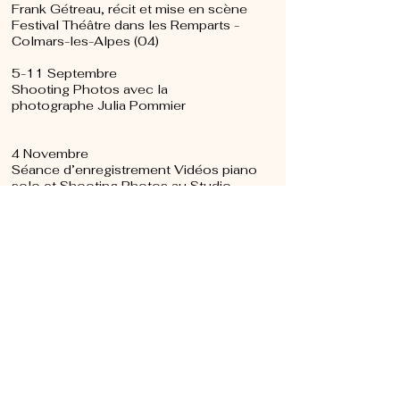
Frank Gétreau, récit et mise en scène
Festival Thé​âtre dans les Remparts -
Colmars-les-Alpes (04)
5-11 Septembre
Shooting Photos avec la
photographe Julia Pommier
4 Novembre
Séance d’enregistrement Vidéos piano
solo et Shooting Photos au Studio
Escobette Marseille
19 Décembre
Séance d’enregistrement Vidéos -
Christelle Abinasr aux Bols chantants et
carillons en duo avec Amine Soufari et
Frank Gétreau au Studio Escobette
Marseille
31 Décembre 20H
Concert Théâtralisé « À TABLE »
gourmandises littéraires et musicales -
Frank Gétreau, récit - Christelle Abinasr,