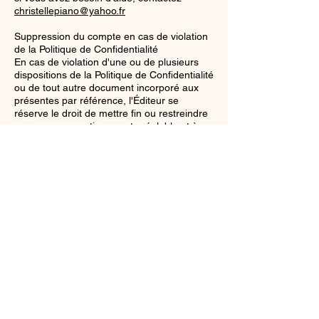
christellepiano@yahoo.fr
Suppression du compte en cas de violation
de la Politique de Confidentialité
En cas de violation d'une ou de plusieurs
dispositions de la Politique de Confidentialité
ou de tout autre document incorporé aux
présentes par référence, l'Éditeur se
réserve le droit de mettre fin ou restreindre
sans aucun avertissement préalable et à sa
seule discrétion, votre usage et accès aux
services, à votre compte et à tous les Sites.
12- Indications en cas de faille de sécurité
décelée par l'Éditeur
Information de l'Utilisateur en cas de faille
de sécurité
Nous nous engageons à mettre en oeuvre
toutes les mesures techniques et
organisationnelles appropriées afin de
garantir un niveau de sécurité adapté au
regard des risques d'accès accidentels, non
autorisés ou illégaux, de divulgation,
d'altération, de perte ou encore de