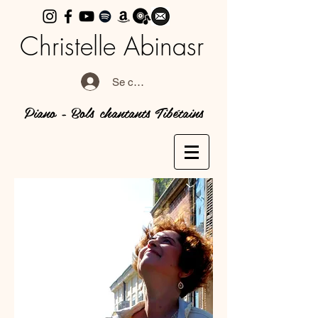
Christelle Abinasr
Se connecter
Piano - Bols chantants Tibétains