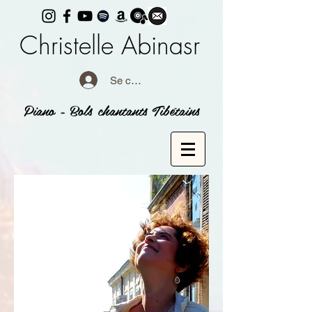
Christelle Abinasr
Se connecter
Piano - Bols chantants Tibétains