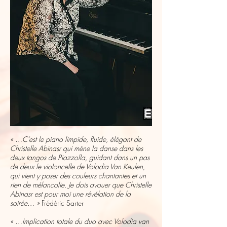
« …C’est le piano limpide, fluide, élégant de
Christelle Abinasr qui mène la danse dans les
deux tangos de Piazzolla, guidant dans un pas
de deux le violoncelle de Volodia Van Keulen,
qui vient y poser des couleurs chantantes et un
rien de mélancolie. Je dois avouer que Christelle
Abinasr est pour moi une révélation de la
soirée… »
Frédéric Sarter
« …Implication totale du duo avec Volodia van